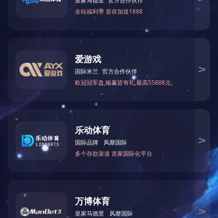
爱体育在线登录官网）-爱体育（中国
more
爱体育在线登录官网）-爱体育（中国
地址：江苏省如皋市磨头镇新联村19组
传真：
0513-87300870
邮编：
226500
公司邮箱：
J
sroysun@163.com
董事长信箱：
J
slxjtgc@163.com
人才招聘:
516496963@qq
.com
爱体育在线登录官网）